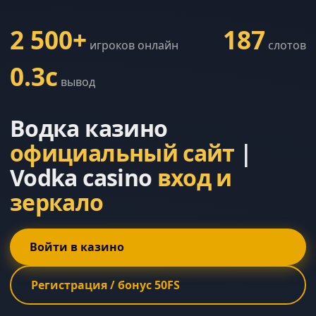
2 500+
187
игроков онлайн
слотов
0.3с
вывод
Водка казино
официальный сайт
|
Vodka casino
вход и
зеркало
Войти в казино
Регистрация / бонус 50FS