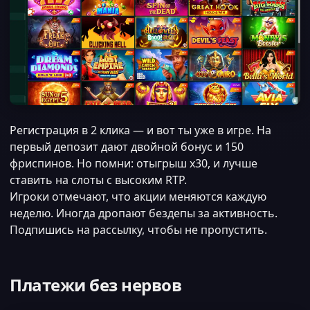
Регистрация в 2 клика — и вот ты уже в игре. На
первый депозит дают двойной бонус и 150
фриспинов. Но помни: отыгрыш x30, и лучше
ставить на слоты с высоким RTP.
Игроки отмечают, что акции меняются каждую
неделю. Иногда дропают бездепы за активность.
Подпишись на рассылку, чтобы не пропустить.
Платежи без нервов