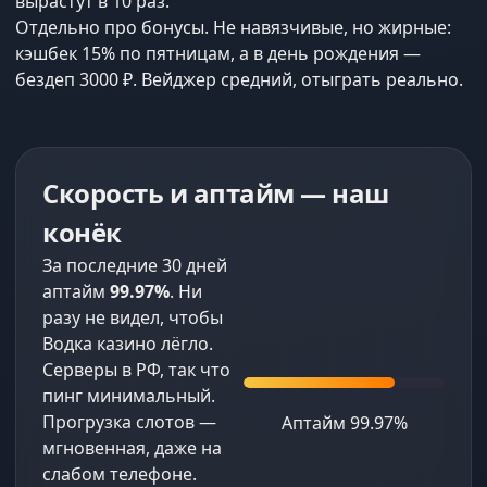
вырастут в 10 раз.
Отдельно про бонусы. Не навязчивые, но жирные:
кэшбек 15% по пятницам, а в день рождения —
бездеп 3000 ₽. Вейджер средний, отыграть реально.
Скорость и аптайм — наш
конёк
За последние 30 дней
аптайм
99.97%
. Ни
разу не видел, чтобы
Водка казино лёгло.
Серверы в РФ, так что
пинг минимальный.
Прогрузка слотов —
Аптайм 99.97%
мгновенная, даже на
слабом телефоне.