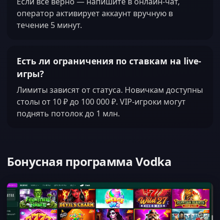
Если всё верно — напишите в онлайн-чат,
оператор активирует аккаунт вручную в
течение 5 минут.
Есть ли ограничения по ставкам на live-
игры?
Лимиты зависят от статуса. Новичкам доступны
столы от 10 ₽ до 100 000 ₽. VIP-игроки могут
поднять потолок до 1 млн.
Бонусная программа Vodka